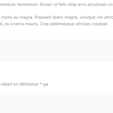
 elementum fermentum. Donec id felis vitae arcu accumsan c
, mollis eu magna. Praesent libero magna, volutpat vel ultric
l, eu viverra mauris. Cras pellentesque ultricies volutpat.
väljad on tähistatud
*
-ga