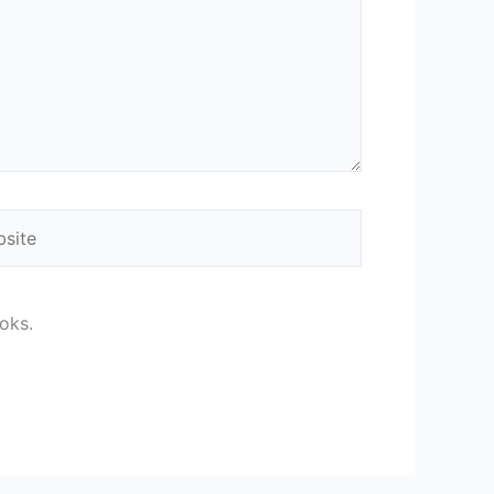
ite
oks.