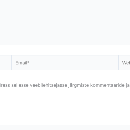
Email*
Webs
dress sellesse veebilehitsejasse järgmiste kommentaaride ja